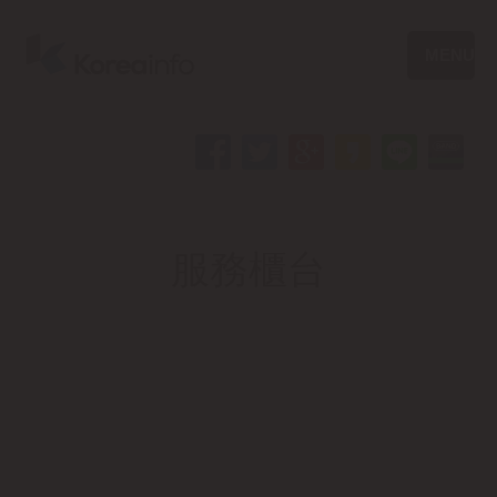
MENU
服務櫃台
釜山港 國際客運碼頭