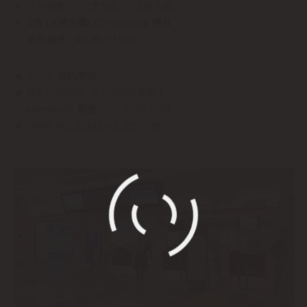
入境審查 → 行李領取 → 入境大廳
2樓 (入境大廳) KT roaming 櫃台
全年無休・06:30 ~ 19:30
★ 請出示
預約單號
★ 如有任何問題, 當下請聯絡客服中心
Koreainfo 客服
: 070-7090-7008
★ 請將此地點資訊保存至您的手機