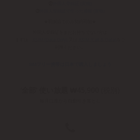
②
外国人登録証 (実物)
③
外国人登録証で作った通帳 (実物)
★明洞店でのみ契約可能★
外国人登録証をまだお持ちでない方は
まずは、
KSIM (Data Only)
又は
KSIM (Call & Data)
をご
利用ください。
SIMフリー携帯は日本で購入しましょう
‘全部’ 使い放題 ₩45,900
(税別)
毎月口座から自動引き落とし