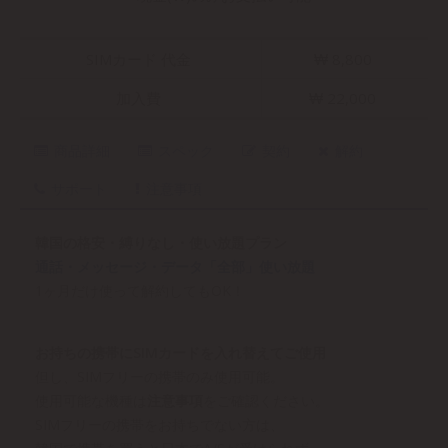
SIMカード 代金
₩ 8,800
加入費
₩ 22,000
商品詳細
スペック
契約
解約
サポート
注意事項
韓国の格安・縛りなし・使い放題プラン
通話・メッセージ・データ「全部」使い放題
1ヶ月だけ使って解約してもOK！
お持ちの携帯にSIMカードを入れ替えてご使用
但し、SIMフリーの携帯のみ使用可能。
使用可能な機種は
注意事項
をご確認ください。
SIMフリーの携帯をお持ちでない方は、