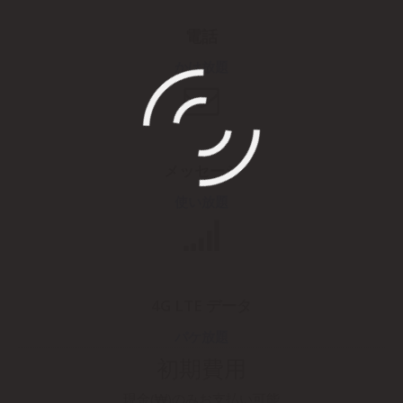
電話
かけ放題
メッセージ
使い放題
4G LTE データ
パケ放題
初期費用
現金(₩)のみお支払い可能